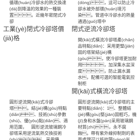
循環(huán)冷卻水的熱交換達
(dòng)，這可以防止冷
(dá)到降溫的效果的一種裝
卻水被外部環(huán)境污
置。近幾年密閉式冷
染。管道中冷卻水的熱量
卻
通過(guò)塔中
工業(yè)閉式冷卻塔價
閉式逆流冷卻塔
(jià)格
開(kāi)式橫流冷卻塔產(chǎn)
品特點(diǎn)：采用更堅(jiān)
固的塔架結(jié)構
(gòu)，使冷卻塔更加耐
用，加深集水盆深
度，防止漏水漏
水，配備可選的智能電氣控
制柜
開(kāi)式橫流冷卻塔
圓形逆流開(kāi)式冷卻
圓形逆流開(kāi)式冷卻塔的主
塔。結(jié)構(gòu)特點
要特點(diǎn)：1、整體結
(diǎn)、技術(shù)參數
(jié)構(gòu)堅(jiān)固輕巧，機
(shù)、優(yōu)點(diǎn)、適
(jī)身和水盤(pán)采用玻璃鋼
用范圍， 圓形逆流玻璃鋼冷
材質(zhì)，永不腐
卻塔采用逆流氣熱交換技術
蝕。帶有紫外線抑制劑的表
(shù)，采用優
面處理可以抵抗陽(yáng)光