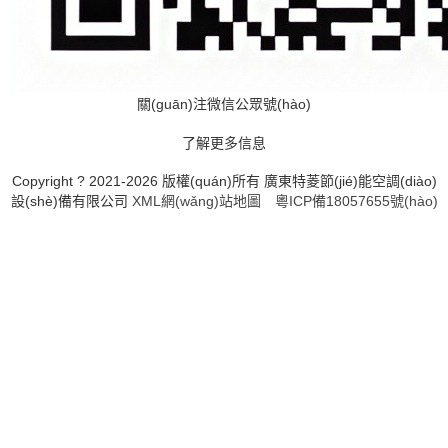
關(guān)注微信公眾號(hào)
了解更多信息
Copyright ? 2021-2026 版權(quán)所有 廣東特菱節(jié)能空調(diào)
設(shè)備有限公司
XML網(wǎng)站地圖
粵ICP備18057655號(hào)