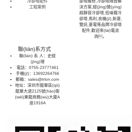
冷卻塔配件
卻塔維修,冷卻塔隔音解
工程案例
決方案,經(jīng)營(yíng)
超靜音冷卻塔,低噪聲冷
卻塔,馬利,良機(jī),新菱,
覽訊,菱電等品牌冷卻塔
配件,歡迎來(lái)電咨
詢。
聯(lián)系方式
聯(lián) 系 人：史經
(jīng)理
電話：0755-23777461
手機(jī)：13692264766
郵箱：sales@trlon.com
地址：深圳市龍華區(qū)
龍華大道2125號(hào)衛
(wèi)東龍商務(wù)大廈A
座1916A