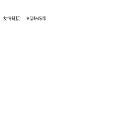
友情鏈接：
冷卻塔廠家