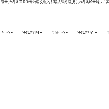
降噪,冷卻塔隔音,冷卻塔噪聲噪音治理改造,冷卻塔故障處理,提供冷卻塔噪音解決
n)品中心
冷卻塔百科
新聞中心
冷卻塔配件