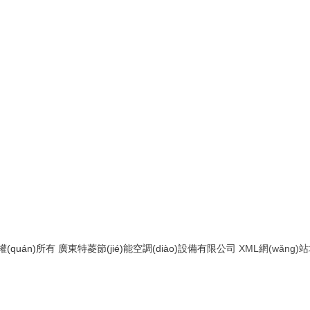
26 版權(quán)所有 廣東特菱節(jié)能空調(diào)設備有限公司
XML網(wǎng)