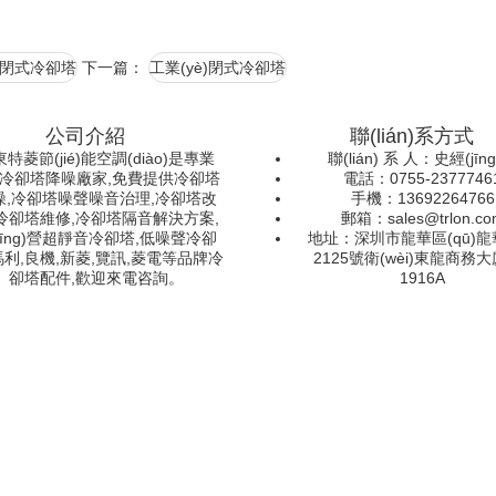
è)閉式冷卻塔
下一篇：
工業(yè)閉式冷卻塔
公司介紹
聯(lián)系方式
特菱節(jié)能空調(diào)是專業
聯(lián) 系 人：史經(jīn
è)冷卻塔降噪廠家,免費提供冷卻塔
電話：0755-2377746
噪,冷卻塔噪聲噪音治理,冷卻塔改
手機：13692264766
,冷卻塔維修,冷卻塔隔音解決方案,
郵箱：sales@trlon.co
jīng)營超靜音冷卻塔,低噪聲冷卻
地址：深圳市龍華區(qū)
馬利,良機,新菱,覽訊,菱電等品牌冷
2125號衛(wèi)東龍商務
卻塔配件,歡迎來電咨詢。
1916A