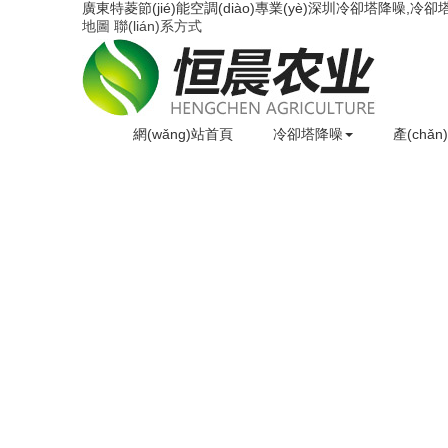
廣東特菱節(jié)能空調(diào)專業(yè)深圳冷卻塔
地圖
聯(lián)系方式
網(wǎng)站首頁
冷卻塔降噪
產(chǎ