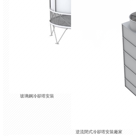
玻璃鋼冷卻塔安裝
逆流閉式冷卻塔安裝廠家