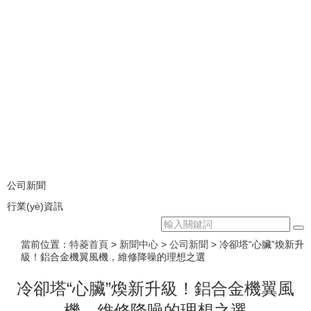
公司新聞
行業(yè)資訊
當前位置：
特菱首頁
>
新聞中心
>
公司新聞
> 冷卻塔“心臟”煥新升
級！鋁合金機翼風機，維修降噪的理想之選
冷卻塔“心臟”煥新升級！鋁合金機翼風
機，維修降噪的理想之選