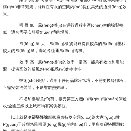
構(gòu)非常緊湊，‌能夠在有限的空間內(nèi)提供高效的通風(fēng)效
果。‌
噪 聲 低：‌風(fēng)機(jī)在運行過程中產(chǎn)生的噪聲較
低，‌適合需要安靜環(huán)境的場所。‌
‌風(fēng) 量 大：‌風(fēng)機(jī)能夠提供較高的風(fēng)壓和
較大的風(fēng)量，‌滿足各種通風(fēng)需求。‌
效 率 高：‌風(fēng)機(jī)的效率非常高，‌能夠有效地利用能
源，‌提供高效的通風(fēng)服務(wù)。‌
技術(shù)亮點：適用于任何品牌冷卻塔，不需更換冷卻塔，
不需安裝消聲器，不影響散熱效率，
不增加樓層負(fù)荷，接受第三方機(jī)構(gòu)環(huán)保驗
收;全國三線以上城市均有案例參觀。
以上就是
冷卻塔降噪
廠家廣東特菱空調(diào)為大家?guī)黻
P(guān)于冷卻塔降噪風(fēng)機(jī)的內(nèi)容，更多冷卻塔問題歡