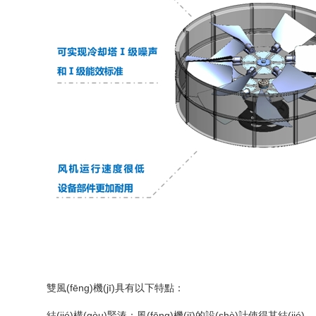
雙風(fēng)機(jī)具有以下特點：
結(jié)構(gòu)緊湊：‌風(fēng)機(jī)的設(shè)計使得其結(jié)