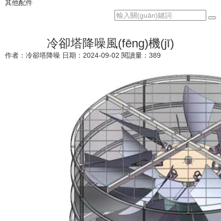
其他配件
冷卻塔降噪風(fēng)機(jī)
作者：
冷卻塔降噪
日期：
2024-09-02
閱讀量：
389