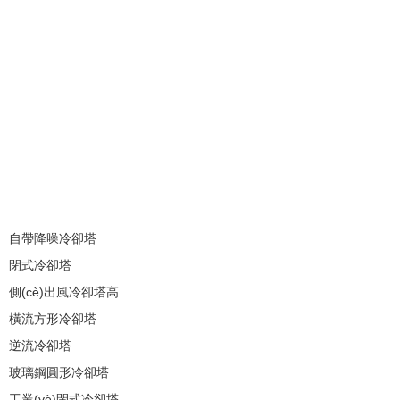
自帶降噪冷卻塔
閉式冷卻塔
側(cè)出風冷卻塔高
橫流方形冷卻塔
逆流冷卻塔
玻璃鋼圓形冷卻塔
工業(yè)閉式冷卻塔