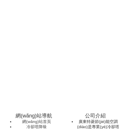
網(wǎng)站導航
公司介紹
網(wǎng)站首頁
廣東特菱節(jié)能空調
冷卻塔降噪
(diào)是專業(yè)冷卻塔