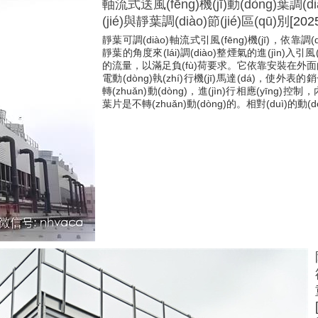
軸流式送風(fēng)機(jī)動(dòng)葉調(di
(jié)與靜葉調(diào)節(jié)區(qū)別
[202
靜葉可調(diào)軸流式引風(fēng)機(jī)，依靠調(dià
靜葉的角度來(lái)調(diào)整煙氣的進(jìn)入引風(fē
的流量，以滿足負(fù)荷要求。它依靠安裝在外面
電動(dòng)執(zhí)行機(jī)馬達(dá)，使外表的銷
轉(zhuǎn)動(dòng)，進(jìn)行相應(yīng)控制
葉片是不轉(zhuǎn)動(dòng)的。相對(duì)的動(d