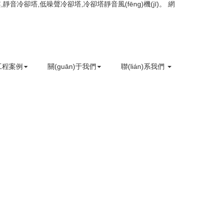
塔,低噪聲冷卻塔,冷卻塔靜音風(fēng)機(jī)。
網
工程案例
關(guān)于我們
聯(lián)系我們