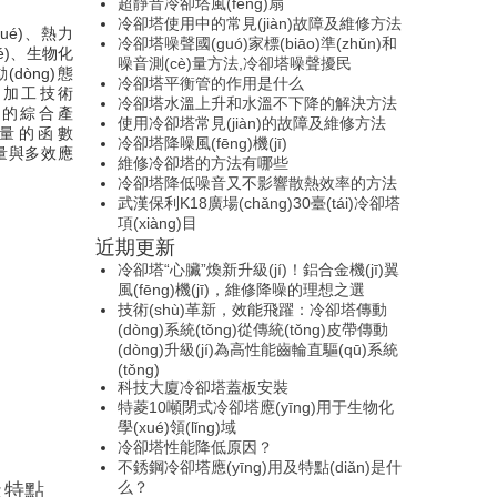
超靜音冷卻塔風(fēng)扇
冷卻塔使用中的常見(jiàn)故障及維修方法
ué)、熱力
冷卻塔噪聲國(guó)家標(biāo)準(zhǔn)和
、生物化
噪音測(cè)量方法,冷卻塔噪聲擾民
、動(dòng)態
冷卻塔平衡管的作用是什么
ué)，加工技術
冷卻塔水溫上升和水溫不下降的解決方法
一體的綜合產
使用冷卻塔常見(jiàn)的故障及維修方法
為多變量的函數
冷卻塔降噪風(fēng)機(jī)
多變量與多效應
維修冷卻塔的方法有哪些
冷卻塔降低噪音又不影響散熱效率的方法
武漢保利K18廣場(chǎng)30臺(tái)冷卻塔
項(xiàng)目
近期更新
冷卻塔“心臟”煥新升級(jí)！鋁合金機(jī)翼
風(fēng)機(jī)，維修降噪的理想之選
技術(shù)革新，效能飛躍：冷卻塔傳動
(dòng)系統(tǒng)從傳統(tǒng)皮帶傳動
(dòng)升級(jí)為高性能齒輪直驅(qū)系統
(tǒng)
科技大廈冷卻塔蓋板安裝
特菱10噸閉式冷卻塔應(yīng)用于生物化
學(xué)領(lǐng)域
冷卻塔性能降低原因？
不銹鋼冷卻塔應(yīng)用及特點(diǎn)是什
么？
及特點