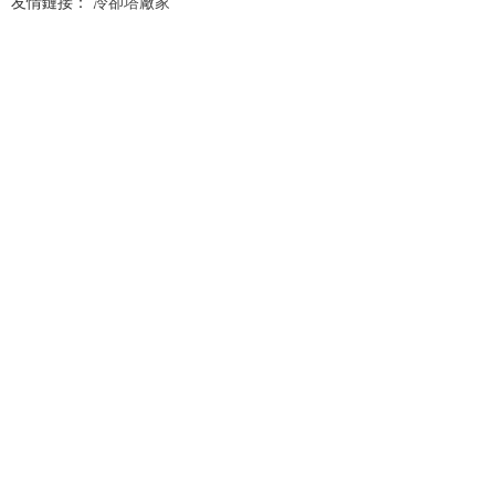
友情鏈接：
冷卻塔廠家