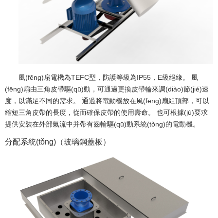
風(fēng)扇電機為TEFC型，防護等級為IP55，E級絕緣。 風
(fēng)扇由三角皮帶驅(qū)動，可通過更換皮帶輪來調(diào)節(jié)速
度，以滿足不同的需求。 通過將電動機放在風(fēng)扇組頂部，可以
縮短三角皮帶的長度，從而確保皮帶的使用壽命。 也可根據(jù)要求
提供安裝在外部氣流中并帶有齒輪驅(qū)動系統(tǒng)的電動機。
分配系統(tǒng)（玻璃鋼蓋板）