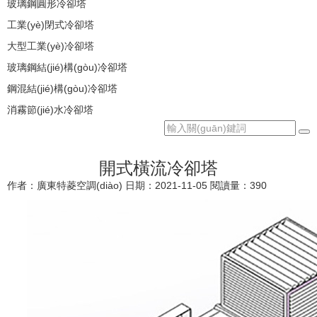
玻璃鋼圓形冷卻塔
工業(yè)閉式冷卻塔
大型工業(yè)冷卻塔
玻璃鋼結(jié)構(gòu)冷卻塔
鋼混結(jié)構(gòu)冷卻塔
消霧節(jié)水冷卻塔
開式橫流冷卻塔
作者：
廣東特菱空調(diào)
日期：
2021-11-05
閱讀量：
390