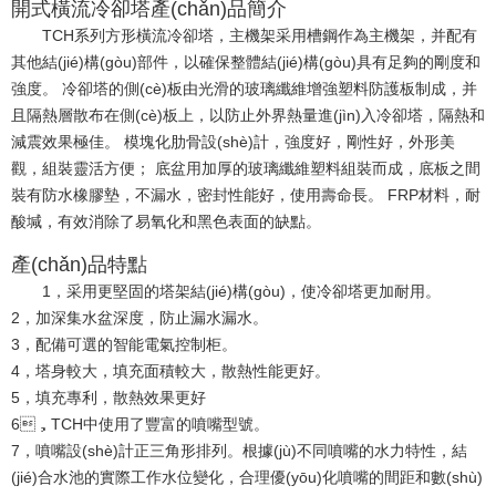
開式橫流冷卻塔
產(chǎn)品簡介
TCH系列方形橫流冷卻塔，主機架采用槽鋼作為主機架，并配有
其他結(jié)構(gòu)部件，以確保整體結(jié)構(gòu)具有足夠的剛度和
強度。 冷卻塔的側(cè)板由光滑的玻璃纖維增強塑料防護板制成，并
且隔熱層散布在側(cè)板上，以防止外界熱量進(jìn)入冷卻塔，隔熱和
減震效果極佳。 模塊化肋骨設(shè)計，強度好，剛性好，外形美
觀，組裝靈活方便； 底盆用加厚的玻璃纖維塑料組裝而成，底板之間
裝有防水橡膠墊，不漏水，密封性能好，使用壽命長。 FRP材料，耐
酸堿，有效消除了易氧化和黑色表面的缺點。
產(chǎn)品特點
1，采用更堅固的塔架結(jié)構(gòu)，使冷卻塔更加耐用。
2，加深集水盆深度，防止漏水漏水。
3，配備可選的智能電氣控制柜。
4，塔身較大，填充面積較大，散熱性能更好。
5，填充專利，散熱效果更好
6，TCH中使用了豐富的噴嘴型號。
7，噴嘴設(shè)計正三角形排列。根據(jù)不同噴嘴的水力特性，結
(jié)合水池的實際工作水位變化，合理優(yōu)化噴嘴的間距和數(shù)