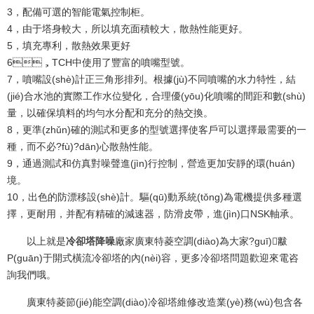
3，配備可選的智能電氣控制柜。
4，由于塔身較大，所以填充面積較大，散熱性能更好。
5，填充專利，散熱效果更好
6，TCH中使用了豐富的噴嘴型號。
7，噴嘴設(shè)計正三角形排列。根據(jù)不同噴嘴的水力特性，結
(jié)合水池的實際工作水位變化，合理優(yōu)化噴嘴的間距和數(shù)
量，以確保填料的均勻水分配和充分的熱交換。
8，更準(zhǔn)確的測試和更多的型號選擇使客戶可以選擇最需要的一
種，而不必?fù)?dān)心散熱性能。
9，通過測試和仿真對噪聲進(jìn)行控制，營造更加安靜的環(huán)
境。
10，出色的防漂移設(shè)計。驅(qū)動系統(tǒng)為電機提供多種選
擇，更耐用，并配有精確的減速器，防滑皮帶，進(jìn)口NSK軸承。
以上就是
冷卻塔降噪
廠家廣東特菱空調(diào)為大家?guī)黻
P(guān)于開式橫流冷卻塔的內(nèi)容，更多冷卻塔問題歡迎來電咨
詢我們哦。
廣東特菱節(jié)能空調(diào)冷卻塔維修改造業(yè)務(wù)包含各