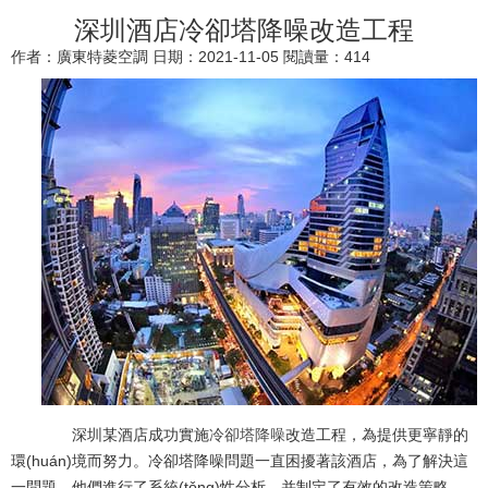
深圳酒店冷卻塔降噪改造工程
作者：
廣東特菱空調
日期：
2021-11-05
閱讀量：
414
深圳某酒店成功實施
冷卻塔降噪
改造工程，為提供更寧靜的
環(huán)境而努力。冷卻塔降噪問題一直困擾著該酒店，為了解決這
一問題，他們進行了系統(tǒng)性分析，并制定了有效的改造策略。