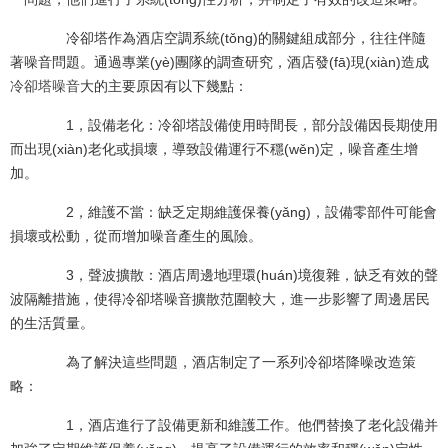
冷卻塔作為酒店空調系統(tǒng)的關鍵組成部分，往往伴隨
著噪音問題。通過專業(yè)團隊的調查研究，酒店發(fā)現(xiàn)造成
冷卻塔噪音
大的主要原因有以下幾點：
1，設備老化：冷卻塔設備使用時間長，部分設備因長期使用
而出現(xiàn)老化或損壞，導致設備運行不穩(wěn)定，噪音產生增
加。
2，維護不當：缺乏定期維護保養(yǎng)，設備零部件可能會
損壞或松動，從而增加噪音產生的風險。
3，聲波擴散：酒店周邊地理環(huán)境復雜，缺乏有效的聲
波隔離措施，使得冷卻塔噪音擴散范圍較大，進一步影響了周邊居民
的生活質量。
為了解決這些問題，酒店制定了一系列冷卻塔降噪改造策
略：
1，酒店進行了設備更新和維護工作。他們替換了老化設備并