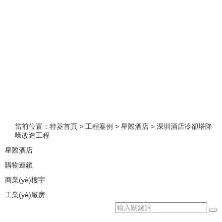
當前位置：
特菱首頁
>
工程案例
>
星際酒店
> 深圳酒店冷卻塔降
噪改造工程
星際酒店
購物連鎖
商業(yè)樓宇
工業(yè)廠房