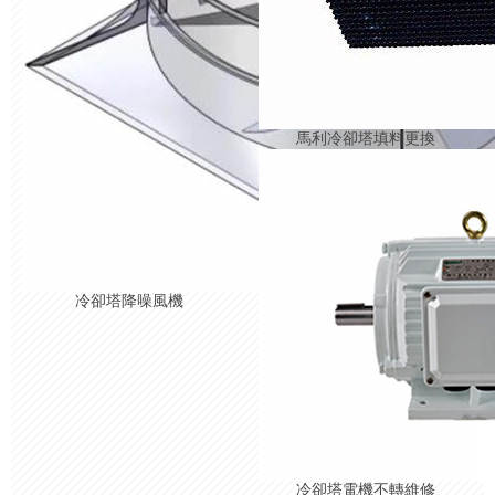
馬利冷卻塔填料更換
冷卻塔降噪風機
冷卻塔電機不轉維修