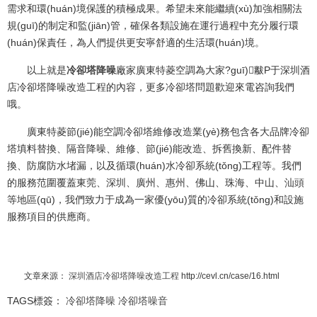
需求和環(huán)境保護的積極成果。希望未來能繼續(xù)加強相關法
規(guī)的制定和監(jiān)管，確保各類設施在運行過程中充分履行環
(huán)保責任，為人們提供更安寧舒適的生活環(huán)境。
以上就是
冷卻塔降噪
廠家廣東特菱空調為大家?guī)黻P于深圳酒
店冷卻塔降噪改造工程的內容，更多冷卻塔問題歡迎來電咨詢我們
哦。
廣東特菱節(jié)能空調冷卻塔維修改造業(yè)務包含各大品牌冷卻
塔填料替換、隔音降噪、維修、節(jié)能改造、拆舊換新、配件替
換、防腐防水堵漏，以及循環(huán)水冷卻系統(tǒng)工程等。我們
的服務范圍覆蓋東莞、深圳、廣州、惠州、佛山、珠海、中山、汕頭
等地區(qū)，我們致力于成為一家優(yōu)質的冷卻系統(tǒng)和設施
服務項目的供應商。
文章來源：
深圳酒店冷卻塔降噪改造工程
http://cevl.cn/case/16.html
TAGS標簽：
冷卻塔降噪
冷卻塔噪音