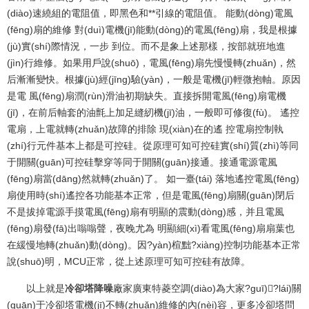
(diào)速繞組的電阻值，即黑色和**引線的電阻值。 能動(dòng)電風
(fēng)扇的維修 對(duì)電機(jī)能動(dòng)的電風(fēng)扇，我是根據
(jù)實(shí)際情況，一步 到位。而不是象上述那樣，按部就班地進
(jìn)行維修。如果用戶說(shuō)，電風(fēng)扇先慢慢轉(zhuǎn)，然
后漸漸變快。根據(jù)經(jīng)驗(yàn)，一般是電機(jī)輕微抱軸。原因
是電 風(fēng)扇潤(rùn)滑油初期缺失。直接拆開電風(fēng)扇電機
(jī)，在前后軸套的油氈上加足縫紉機(jī)油，一般即可修復(fù)。 遙控
電扇，上電就轉(zhuǎn)故障的排除 現(xiàn)在的遙 控電扇控制執
(zhí)行元件基本上都是可控硅。從原理可知可控硅實(shí)質(zhì)等同
于開關(guān)可控硅擊穿等同于開關(guān)接通。接通電源電風
(fēng)扇當(dāng)然就轉(zhuǎn)了。 如一臺(tái) 落地遙控電風(fēng)
扇使用時(shí)遙控各功能基本正常，但是電風(fēng)扇關(guān)閉后
不是拔掉電源手摸電風(fēng)扇有明顯的震動(dòng)感，并且電風
(fēng)扇發(fā)出嗡嗡聲，夜晚尤為 明顯細(xì)看電風(fēng)扇扇葉也
在緩慢地轉(zhuǎn)動(dòng)。因?yàn)楦黜?xiàng)控制功能基本正常
說(shuō)明，MCU正常，從上述原理可知可控硅有故障。
以上就是
冷卻塔降噪
廠家廣東特菱空調(diào)為大家?guī)?lái)關
(guān)于冷卻塔電機(jī)不轉(zhuǎn)維修的內(nèi)容，更多冷卻塔問