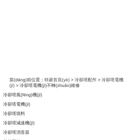
當(dāng)前位置：
特菱首頁(yè)
>
冷卻塔配件
>
冷卻塔電機
(jī)
> 冷卻塔電機(jī)不轉(zhuǎn)維修
冷卻塔風(fēng)機(jī)
冷卻塔電機(jī)
冷卻塔填料
冷卻塔減速機(jī)
冷卻塔消音器