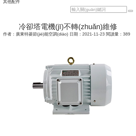
其他配件
冷卻塔電機(jī)不轉(zhuǎn)維修
作者：
廣東特菱節(jié)能空調(diào)
日期：
2021-11-23
閱讀量：
389