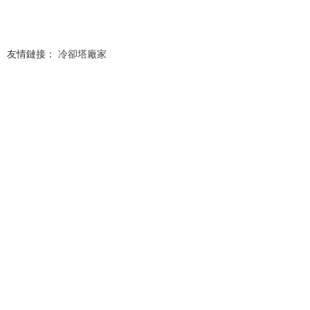
友情鏈接：
冷卻塔廠家