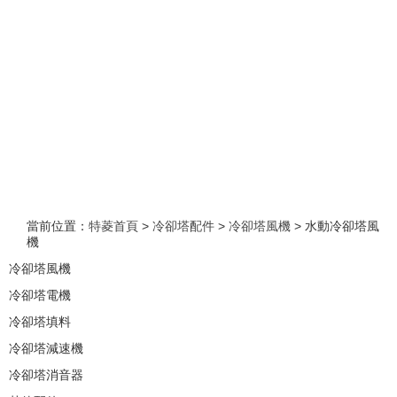
當前位置：
特菱首頁
>
冷卻塔配件
>
冷卻塔風機
> 水動冷卻塔風
機
冷卻塔風機
冷卻塔電機
冷卻塔填料
冷卻塔減速機
冷卻塔消音器