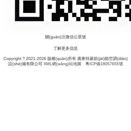
關(guān)注微信公眾號
了解更多信息
Copyright ? 2021-2026 版權(quán)所有 廣東特菱節(jié)能空調(diào)
設(shè)備有限公司
XML網(wǎng)站地圖
粵ICP備18057655號