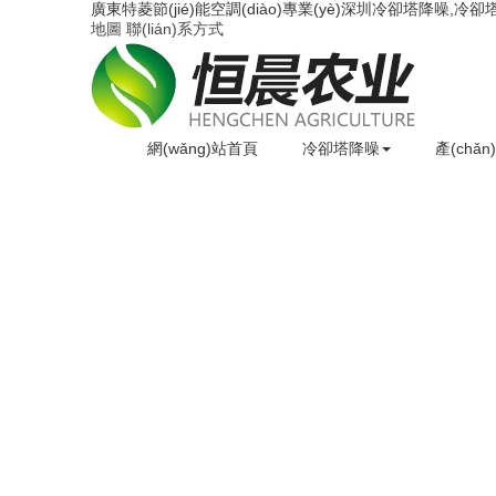
廣東特菱節(jié)能空調(diào)專業(yè)深圳冷卻塔
地圖
聯(lián)系方式
網(wǎng)站首頁
冷卻塔降噪
產(chǎ