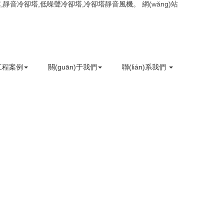
方案,靜音冷卻塔,低噪聲冷卻塔,冷卻塔靜音風機。
網(wǎng)站
工程案例
關(guān)于我們
聯(lián)系我們