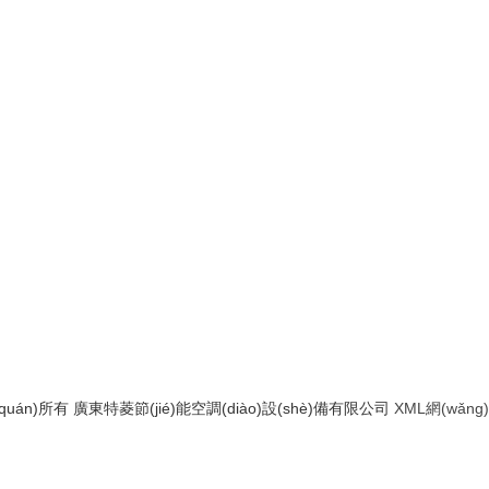
 版權(quán)所有 廣東特菱節(jié)能空調(diào)設(shè)備有限公司
XML網(wǎn