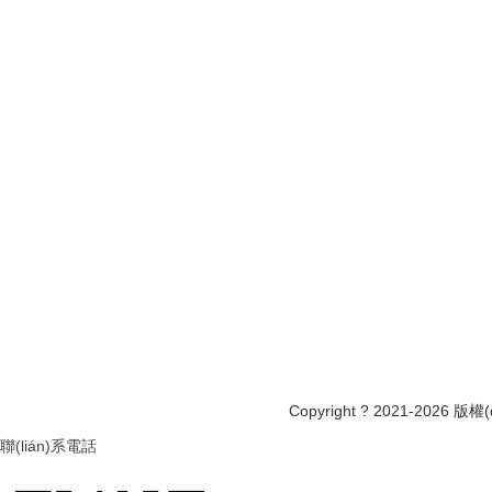
Copyright ? 2021-2026
聯(lián)系電話