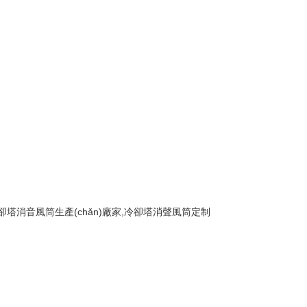
冷卻塔消音風筒生產(chǎn)廠家,冷卻塔消聲風筒定制