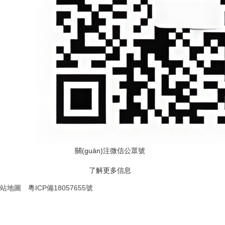
關(guān)注微信公眾號
了解更多信息
g)站地圖
粵ICP備18057655號