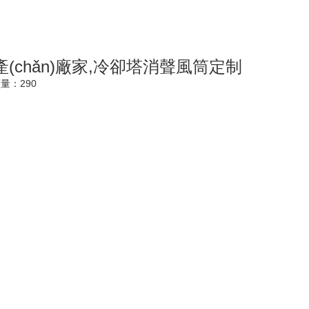
(chǎn)廠家,冷卻塔消聲風筒定制
讀量：
290