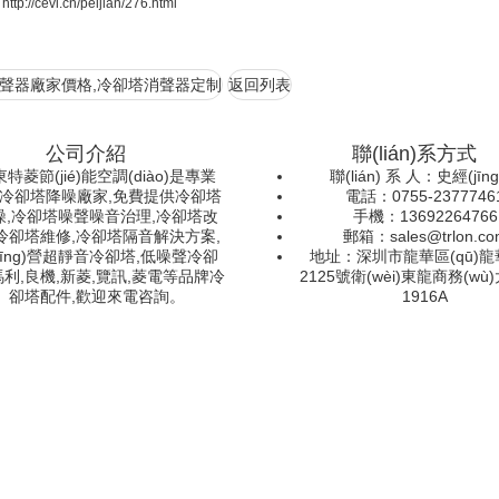
制
http://cevl.cn/peijian/276.html
聲器廠家價格,冷卻塔消聲器定制
返回列表
公司介紹
聯(lián)系方式
特菱節(jié)能空調(diào)是專業
聯(lián) 系 人：史經(jīn
è)冷卻塔降噪廠家,免費提供冷卻塔
電話：0755-2377746
噪,冷卻塔噪聲噪音治理,冷卻塔改
手機：13692264766
,冷卻塔維修,冷卻塔隔音解決方案,
郵箱：sales@trlon.co
jīng)營超靜音冷卻塔,低噪聲冷卻
地址：深圳市龍華區(qū)
馬利,良機,新菱,覽訊,菱電等品牌冷
2125號衛(wèi)東龍商務(wù
卻塔配件,歡迎來電咨詢。
1916A