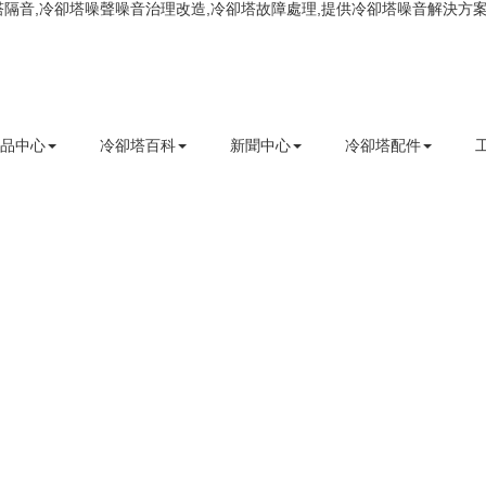
降噪,冷卻塔隔音,冷卻塔噪聲噪音治理改造,冷卻塔故障處理,提供冷卻塔噪音解決
n)品中心
冷卻塔百科
新聞中心
冷卻塔配件