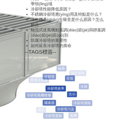
學領(lǐng)域
冷卻塔性能降低原因？
不銹鋼冷卻塔應(yīng)用及特點是什么？
冷水機產(chǎn)生噪音是什么原因？怎么
解決
軸流式送風機動葉調(diào)節(jié)與靜葉調
(diào)節(jié)區(qū)別
防腐冷卻塔的重要性
如何延長冷卻塔的壽命
--TAGS標簽--
軸承
隔音屏障
冷卻塔
安裝
普通冷卻塔
水箱
冷卻塔效率
大小
冷卻塔風機維修
減速器
冷卻塔價格
冷卻塔污染
風機
冷卻塔蓋板