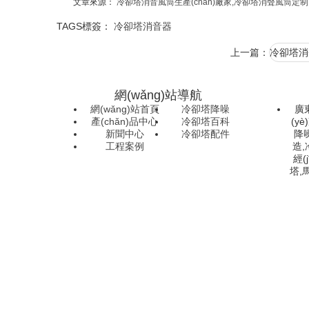
文章來源：
冷卻塔消音風筒生產(chǎn)廠家,冷卻塔消聲風筒定
TAGS標簽：
冷卻塔消音器
上一篇：
冷卻塔消
網(wǎng)站導航
網(wǎng)站首頁
冷卻塔降噪
廣東
產(chǎn)品中心
冷卻塔百科
(y
新聞中心
冷卻塔配件
降
工程案例
造
經(
塔,