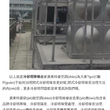
以上就是
冷卻塔降噪
廠家廣東特菱空調(diào)為大家?guī)黻
P(guān)于如何治理閉式冷卻塔噪音更好呢,閉式冷卻塔噪音治理方法
的內(nèi)容，更多冷卻塔問題歡迎來電咨詢我們哦。
廣東特菱節(jié)能空調(diào)冷卻塔維修改造業(yè)務(wù)包含各
品牌冷卻塔降噪、冷卻塔隔音、冷卻塔噪聲處理、冷卻塔噪音治理、
冷卻塔風(fēng)機噪音維修、冷卻塔電機異響處理、冷卻塔填料替換