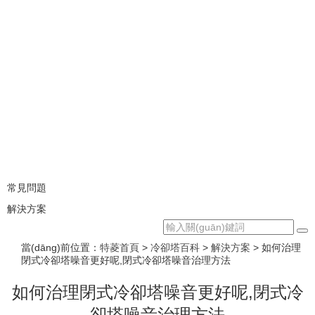
常見問題
解決方案
當(dāng)前位置：
特菱首頁
>
冷卻塔百科
>
解決方案
> 如何治理
閉式冷卻塔噪音更好呢,閉式冷卻塔噪音治理方法
如何治理閉式冷卻塔噪音更好呢,閉式冷
卻塔噪音治理方法