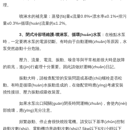
理。
噴淋水的補充量：蒸發(fā)量≤流量0.8%+漂水率≤0.1%+排污
量≤0.3%=循環(huán)流量的≤1.2%。
3、閉式冷卻塔維護-噴淋泵、循環(huán)水泵
：在檢點水泵
時，一定要將水泵的電源切斷。有時由于自動運轉(zhuǎn)等原因，水
泵突然啟動十分危險。
壓力、流量、電流、振動、噪音等與平常相差很大時是故障
的前兆，進(jìn)行處理十分重要。因此請做好運轉(zhuǎn)日記。
振動大時，請檢查配管的安裝問題或基礎(chǔ)螺栓是否松
動。有時是循環(huán)水振動造成的，在做配管時應(yīng)考慮安裝
撓性接頭、壓力振動或吸收裝置。
如果水泵出口閥關(guān)閉長時間運轉(zhuǎn)，會使內(nèi)
部燒壞，應(yīng)充分注意。
頻繁啟動、停止會很快燒毀電機。請安以下基準(zhǔn)控制
啟動次數(shù)。電動機功率啟動次數(shù)7.5kw以下6次/小時以下