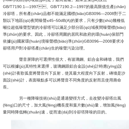
GB/T7190.1—1997、GB/T7190.2—1997的最高限值生產(chǎn)
冷卻塔，所有產(chǎn)品都不能滿足國標(biāo)GB3096—2008對于二
類以下地區(qū)夜間噪聲≤45~50dB(A)的要求，只有少數(shù)幾種低
噸位超低噪聲型號的冷卻塔可以滿足少部分區(qū)域夜間噪聲標(biāo)
準(zhǔn)的要求。因此，冷卻塔周圍的居民和政府的環(huán)保部門
依據(jù)國家環(huán)境噪聲標(biāo)準(zhǔn)GB3096—2008要求冷
卻塔用戶對冷卻塔產(chǎn)生的噪聲污染治理。
聲音屏障的可選擇性很大，有玻璃鋼、鋁合金和磚墻，我們
可以根據(jù)其特性來選擇，玻璃鋼跟鋁合金設(shè)計時應(yīng)設
(shè)計夜歌弧度將聲音向下反射，使其最大程度向下反射，磚墻是沙
面設(shè)計，表面噪點多可以將聲音不同角度的反射而且使用壽命
長。
另一種降噪技術(shù)是通過變徑方式，去改變冷卻塔出風
(fēng)口的尺寸，加大風(fēng)機長度和葉片數(shù)量，增加風(fēng)
量同時降低轉(zhuǎn)速，從而達(dá)到
冷卻塔降噪
的目的。